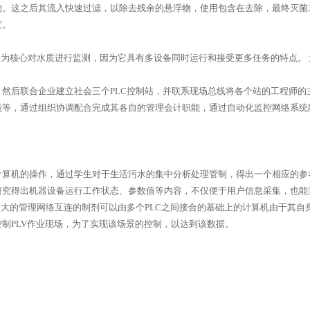
物。这之后其流入快速过滤，以除去残余的悬浮物，使用包含在去除，最终灭菌
度。
C为核心对水质进行监测，因为它具有多设备同时运行和接受更多任务的特点。 
后联合企业建立社会三个PLC控制站，并联系现场总线将各个站的工程师的
员等，通过组织协调配合完成其各自的管理会计职能，通过自动化监控网络系统
机的操作，通过学生对于生活污水的集中分析处理管制，得出一个相应的参
研究得出机器设备运行工作状态、参数值等内容，不仅便于用户信息采集，也能
更大的管理网络互连的制剂可以由多个PLC之间接合的基础上的计算机由于其
制PLV作业现场，为了实现该场景的控制，以达到该数据。