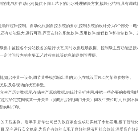
的电气柜自动化可提供不同工艺下的污水处理解决方案,模块化结构,具有调试简单
逻辑控制。自动化根据自控系统的要求,控制系统的设计分为3个部分：电气部分
,还有功能强大,运行可靠,界面友好的系统软件,应用软件,编程软件和控制软件
级集中监控各个分站设备的运行状态,同时收集现场数据。控制级主要功能是接收
态及一定时间段内的主要工艺过程曲线等信息输送到管理层。
如启停某一设备,调节某些模拟输出量的大小,在线设置PLC的某些参数等。
,以及各现场的状态参数。
生产历史数据库,存储生产原始数据,供统计分析使用,并把一些必要的参数和
超过给定范围或某一开关量（如电机启停,阀门开关）阀发生变位时,可根据不
警实时打印。
工程案例。近年来,新华公司已为数百家企业成功实施了余热发电,楼宇智能化,换热
项目,至今运行安全稳定,为客户有效的实现了良好的经济和社会效益,深受客户好