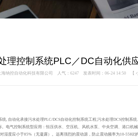
处理控制系统PLC／DC自动化供
上海纳控自动化科技有限公司
人气：
6247
发表时间：06-24 14:50
【
, 自动化承接污水处理PLC/DCS自动化控制系统工程,污水处理DCS控制系
标。电气控制系统型应用：恒压供水、空压机、风机水泵、中央空调、港口机
相对湿度应小于85%（无凝露）。远离强烈的震动源，防止震动频率为10-55