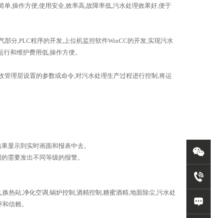
,操作方便,使用安全,效率高,故障率低,污水处理效果好,便于
,PLC程序的开发,上位机监控软件WinCC的开发,实现污水
。运行和维护费用低,操作方便。
管理层设置的参数或命令,对污水处理生产过程进行控制,将运
结果显示到实时画面和报表中去。
同的需要发出不同等级的报警。
站,净化空调,锅炉控制,酒精控制,糖蜜酒精,地面除尘,污水处
评和信赖。