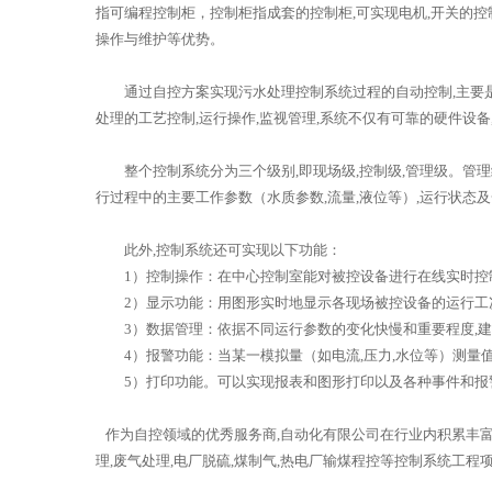
指可编程控制柜，控制柜指成套的控制柜,可实现电机,开关的控制
操作与维护等优势。
通过自控方案实现污水处理控制系统过程的自动控制,主要是顺序
处理的工艺控制,运行操作,监视管理,系统不仅有可靠的硬件设备
整个控制系统分为三个级别,即现场级,控制级,管理级。管理
行过程中的主要工作参数（水质参数,流量,液位等）,运行状
此外,控制系统还可实现以下功能：
1）控制操作：在中心控制室能对被控设备进行在线实时控制,
2）显示功能：用图形实时地显示各现场被控设备的运行工况
3）数据管理：依据不同运行参数的变化快慢和重要程度,建立
4）报警功能：当某一模拟量（如电流,压力,水位等）测量值
5）打印功能。可以实现报表和图形打印以及各种事件和报
作为自控领域的优秀服务商,自动化有限公司在行业内积累丰富的
理,废气处理,电厂脱硫,煤制气,热电厂输煤程控等控制系统工程