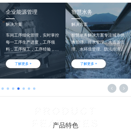
企业能源管理
智慧水务
解决方案
解决方案
车间工序细化管理，实时掌控
智慧水务解决方案专注城市供
每一工序生产进度，工序领
水管理、排水管理、水资源管
料，工序报工，工序经验，工
理、水环境管理、防汛排涝管
序报废等细化的工序管理。
理、河湖长管理等领域，以空
间地理信息（GIS）为基础载
了解更多 +
了解更多 +
体，以物联网、人工智能、云
计算、大数据等为技术支撑，
充分挖掘数据价值，以新技术


融合赋能各水务细分领域精准
治理为目标，以“一业务N应
用，一张图N产品”为核心架
PRODUCT
构，构建水务数据生态，创新
业务应用。为客户提供行业咨
FEATURES
产品特色
询、设计规划、系统集成、平