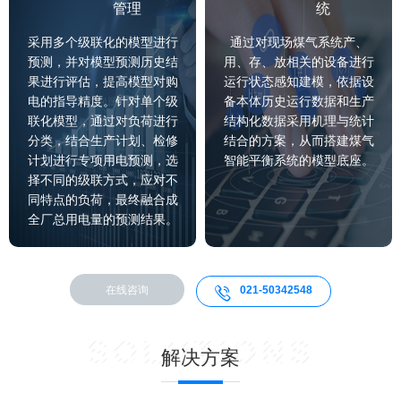
管理
统
采用多个级联化的模型进行
通过对现场煤气系统产、
预测，并对模型预测历史结
用、存、放相关的设备进行
果进行评估，提高模型对购
运行状态感知建模，依据设
电的指导精度。针对单个级
备本体历史运行数据和生产
联化模型，通过对负荷进行
结构化数据采用机理与统计
分类，结合生产计划、检修
结合的方案，从而搭建煤气
计划进行专项用电预测，选
智能平衡系统的模型底座。
择不同的级联方式，应对不
同特点的负荷，最终融合成
全厂总用电量的预测结果。
在线咨询
021-50342548

SOLUTIONS
解决方案