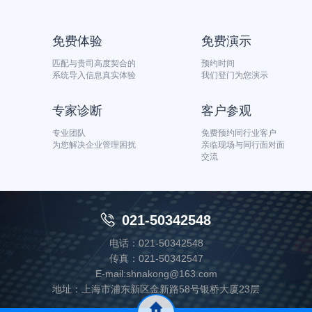
免费体验
免费演示
匹配与贵司高度契合的
预约时间
系统导入信息真实体验
我们登门为您演示
专家诊断
客户参观
专业团队
免费预约同行业客户
为您解决企业管理困扰
亲临现场与同行面对面
交流

021-50342548
电话：021-50342548
传真：021-50342547
E-mail:shnakong@163.com
地址：上海市浦东新区金新路58号银桥大厦23层