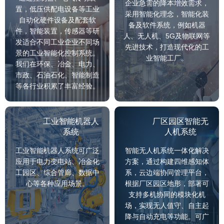
企业急需的降本增效需求，
置，低压供配电设备等工业
采用智能化理念，智能化装
自动化硬件设备及配套软
备及软件系统，例如机器
件，智能装置，传感器等研
人、无人机、5G及物联网等
发适合不同工业企业不同场
先进技术，打造现代化的工
景的工业智能化控制系统。
业智能工厂。
我们在环保、冶金、电力、
市政、石油石化、智能制造
等各行业积累了丰富经验。
工业智能机器人
厂区园区智能无
系统
人机系统
工业智能机器人系统可广泛
智能无人机系统一体化解决
应用于电力变电站、冶金化
方案，通过构建四维感知体
工园区、综合管廊、数据中
系，云边端协同管理平台‌，
心等各种应用场景。
根据厂区园区地形，部署可
支持多机协同的模块化机
场，实现无人值守、自主起
降与自动充电等功能。可广